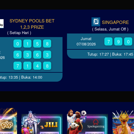
SYDNEY POOLS BET
SINGAPORE
1,2,3 PRIZE
( Selasa, Jumat Off )
( Setiap Hari )
Jumat
7
9
0
0
1
5
8
07/08/2026
t
Tutup: 17:27 | Buka: 17:45
6
3
6
3
026
7
1
4
8
tup: 13:35 | Buka: 14:00