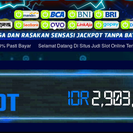
i Bayar
Selamat Datang Di Situs Judi Slot Online Terbaik R
IDR
2,903