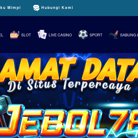
ku Mimpi
Hubungi Kami
EL
SLOT
LIVE CASINO
SPORT
SABUNG 