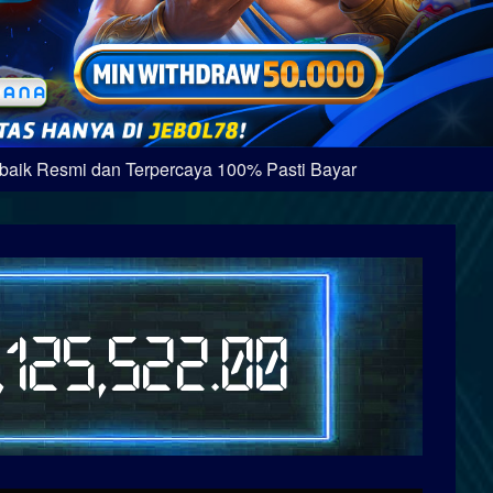
esmi dan Terpercaya 100% Pasti Bayar
,125,540.71