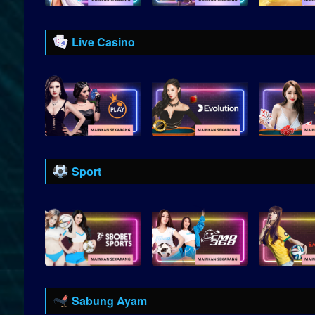
Live Casino
Sport
Sabung Ayam