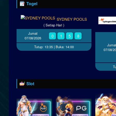
Togel
SYDNEY POOLS
( Setiap Hari )
Jumat
0
1
5
8
07/08/2026
Juma
Tutup: 13:35 | Buka: 14:00
07/08/2
Tu
Slot