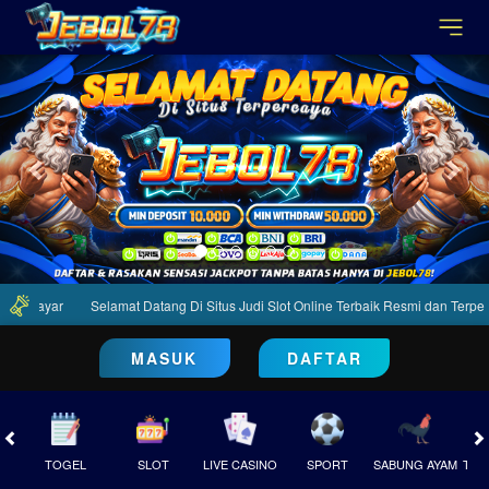
Previous
Nex
ti Bayar
Selamat Datang Di Situs Judi Slot Online Terbaik Resmi dan Terperc
MASUK
DAFTAR
TOGEL
SLOT
LIVE CASINO
SPORT
SABUNG AYAM
TEM