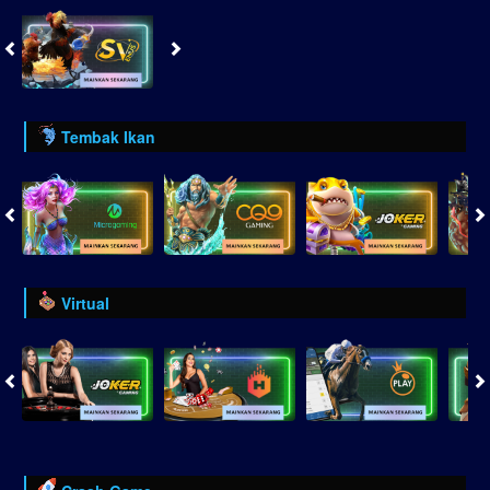
Tembak Ikan
Virtual