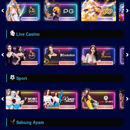
Live Casino
Sport
Sabung Ayam