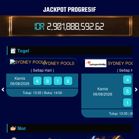
JACKPOT PROGRESIF
IDR
2,901,888,596.82
Togel
SYDNEY POOLS
SYDNEY POOLS 
( Setiap Hari )
( Setiap Hari 
Kamis
4
8
4
8
1
6
06/08/2026
Kamis
5
3
Tutup: 13:35 | Buka: 14:00
06/08/2026
1
1
Tutup: 13:35 | Buka
Slot