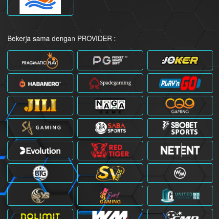
Bekerja sama dengan PROVIDER :