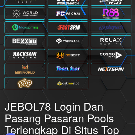
JEBOL78 Login Dan
Pasang Pasaran Pools
Terlengkap Di Situs Top