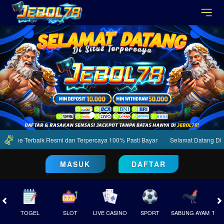
Previous
Nex
 Online Terbaik Resmi dan Terpercaya 100% Pasti Bayar
Selamat Datang Di Sit
MASUK
DAFTAR
TOGEL
SLOT
LIVE CASINO
SPORT
SABUNG AYAM
TEM