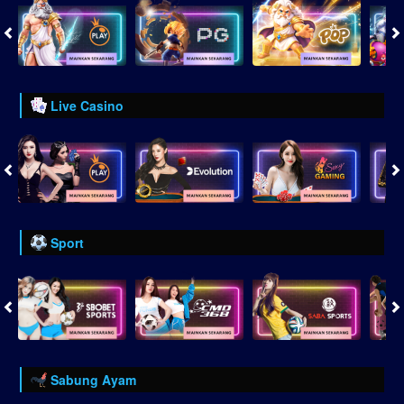
Live Casino
Sport
Sabung Ayam