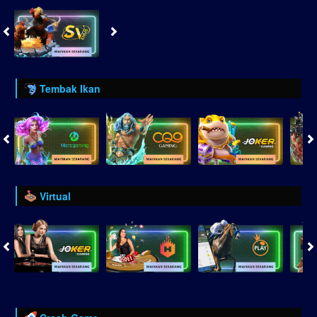
Tembak Ikan
Virtual