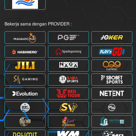
Bekerja sama dengan PROVIDER :