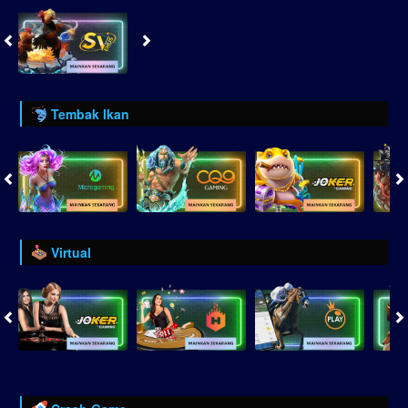
Tembak Ikan
Virtual