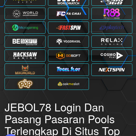
JEBOL78 Login Dan
Pasang Pasaran Pools
Terlengkap Di Situs Top