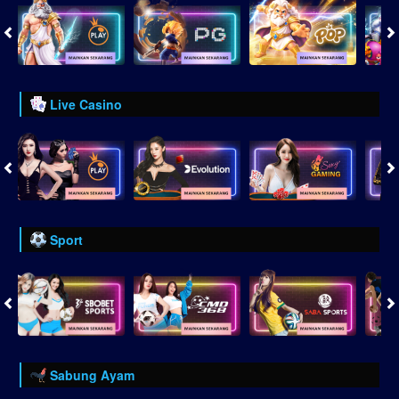
Live Casino
Sport
Sabung Ayam