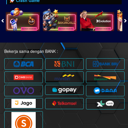
Crash Game
Bekerja sama dengan BANK :