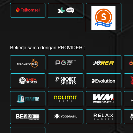
Bekerja sama dengan PROVIDER :