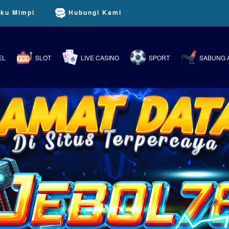
ku Mimpi
Hubungi Kami
EL
SLOT
LIVE CASINO
SPORT
SABUNG 