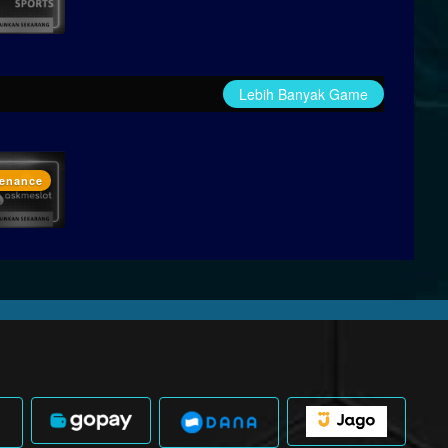
Lebih Banyak Game
tenance