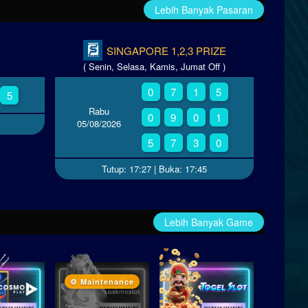
Lebih Banyak Pasaran
SINGAPORE 1,2,3 PRIZE
( Senin, Selasa, Kamis, Jumat Off )
0
7
1
5
5
Rabu
0
9
0
1
05/08/2026
5
7
3
0
Tutup: 17:27 | Buka: 17:45
Lebih Banyak Game
⚙ Maintenance