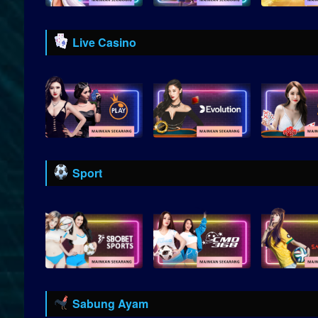
Live Casino
Sport
Sabung Ayam