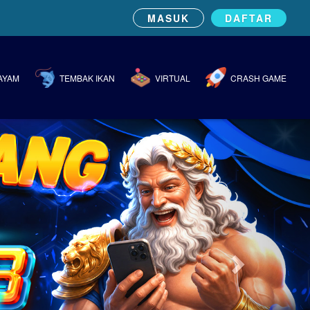
MASUK
DAFTAR
AYAM
TEMBAK IKAN
VIRTUAL
CRASH GAME
Next