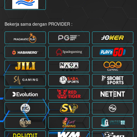
Bekerja sama dengan PROVIDER :