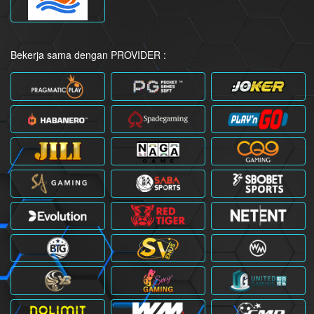
Bekerja sama dengan PROVIDER :