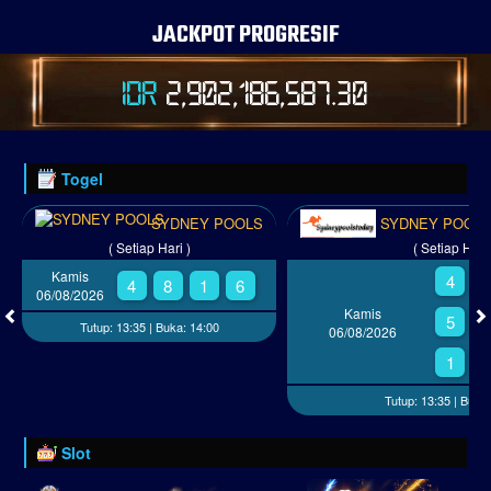
JACKPOT PROGRESIF
IDR
2,902,186,591.95
Togel
SYDNEY POOLS
SYDNEY POOLS 
( Setiap Hari )
( Setiap Hari 
Kamis
4
8
4
8
1
6
06/08/2026
Kamis
5
3
Tutup: 13:35 | Buka: 14:00
06/08/2026
1
1
Tutup: 13:35 | Buka
Slot