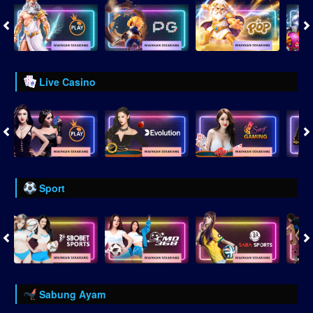
Live Casino
Sport
Sabung Ayam