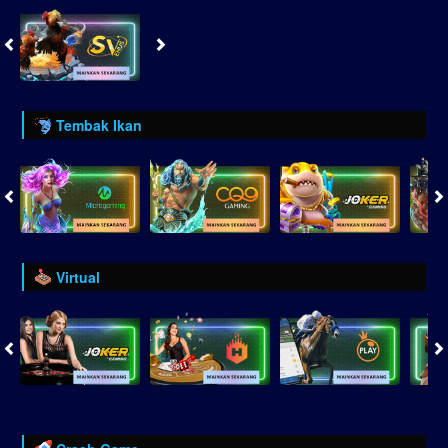
Tembak Ikan
Virtual