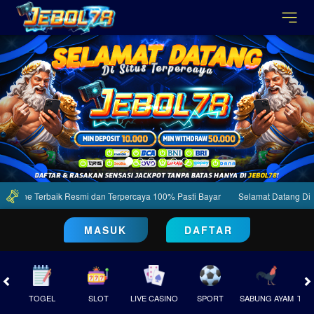
Previous
Nex
t Online Terbaik Resmi dan Terpercaya 100% Pasti Bayar
Selamat Datang Di Sit
MASUK
DAFTAR
TOGEL
SLOT
LIVE CASINO
SPORT
SABUNG AYAM
TEM