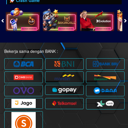
Crash Game
Bekerja sama dengan BANK :