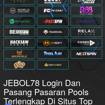
JEBOL78 Login Dan
Pasang Pasaran Pools
Terlengkap Di Situs Top