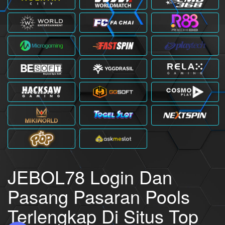
JEBOL78 Login Dan
Pasang Pasaran Pools
Terlengkap Di Situs Top