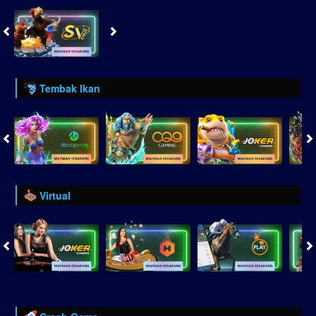
Tembak Ikan
Virtual