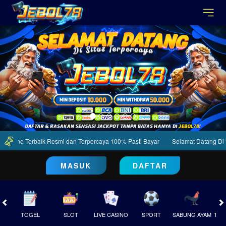
Previous
Nex
t Online Terbaik Resmi dan Terpercaya 100% Pasti Bayar
Selamat Datang Di Si
MASUK
DAFTAR
TOGEL
SLOT
LIVE CASINO
SPORT
SABUNG AYAM
TEM