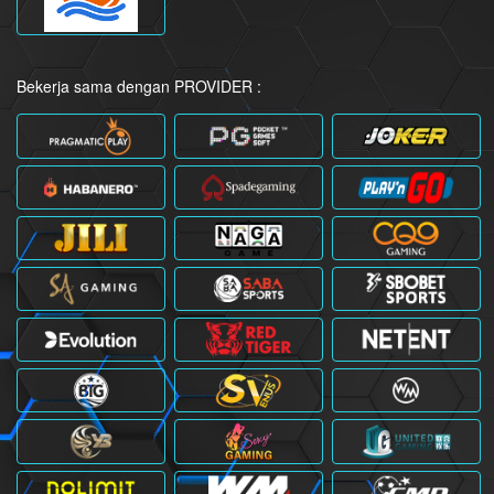
Bekerja sama dengan PROVIDER :