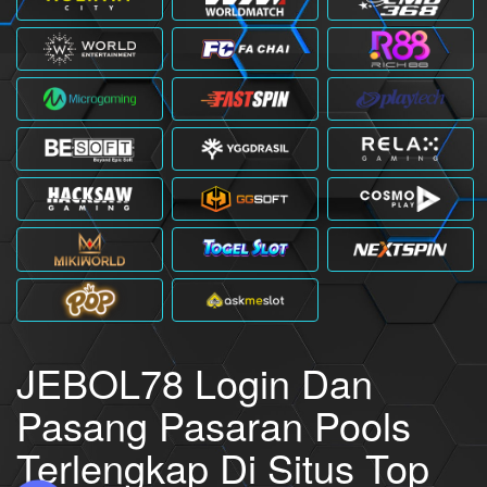
JEBOL78 Login Dan
Pasang Pasaran Pools
Terlengkap Di Situs Top