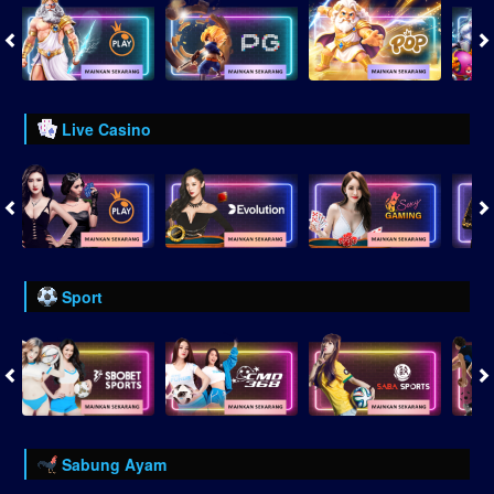
Live Casino
Sport
Sabung Ayam